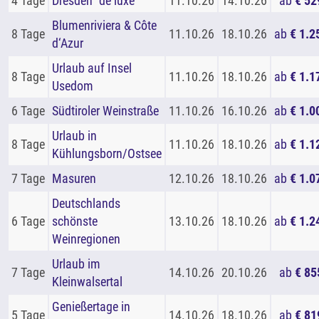
4 Tage
Dresden "de luxe"
11.10.26
14.10.26
ab
€ 52
Blumenriviera & Côte
8 Tage
11.10.26
18.10.26
ab
€ 1.2
d‘Azur
Urlaub auf Insel
8 Tage
11.10.26
18.10.26
ab
€ 1.1
Usedom
6 Tage
Südtiroler Weinstraße
11.10.26
16.10.26
ab
€ 1.0
Urlaub in
8 Tage
11.10.26
18.10.26
ab
€ 1.1
Kühlungsborn/Ostsee
7 Tage
Masuren
12.10.26
18.10.26
ab
€ 1.0
Deutschlands
6 Tage
schönste
13.10.26
18.10.26
ab
€ 1.2
Weinregionen
Urlaub im
7 Tage
14.10.26
20.10.26
ab
€ 85
Kleinwalsertal
Genießertage in
5 Tage
14.10.26
18.10.26
ab
€ 81