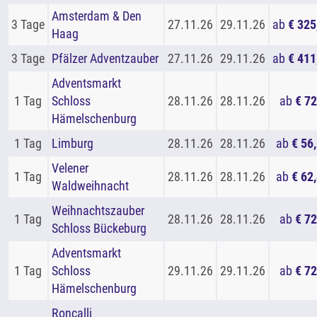
Amsterdam & Den
3 Tage
27.11.26
29.11.26
ab
€ 325
Haag
3 Tage
Pfälzer Adventzauber
27.11.26
29.11.26
ab
€ 411
Adventsmarkt
1 Tag
Schloss
28.11.26
28.11.26
ab
€ 72
Hämelschenburg
1 Tag
Limburg
28.11.26
28.11.26
ab
€ 56
Velener
1 Tag
28.11.26
28.11.26
ab
€ 62
Waldweihnacht
Weihnachtszauber
1 Tag
28.11.26
28.11.26
ab
€ 72
Schloss Bückeburg
Adventsmarkt
1 Tag
Schloss
29.11.26
29.11.26
ab
€ 72
Hämelschenburg
Roncalli