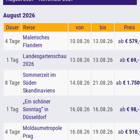
August 2026
Dauer
Reise
von
bis
Preis
Malerisches
4 Tage
10.08.26
13.08.26
ab
€ 579,
Flandern
Landesgartenschau
1 Tag
13.08.26
13.08.26
ab
€ 69,-
2026
Sommerzeit im
8 Tage
Süden
14.08.26
21.08.26
ab
€ 1.750
Skandinaviens
„Ein schöner
1 Tag
Sonntag“ in
16.08.26
16.08.26
ab
€ 98,-
Düsseldorf
Moldaumetropole
4 Tage
16.08.26
19.08.26
ab
€ 510,
Prag