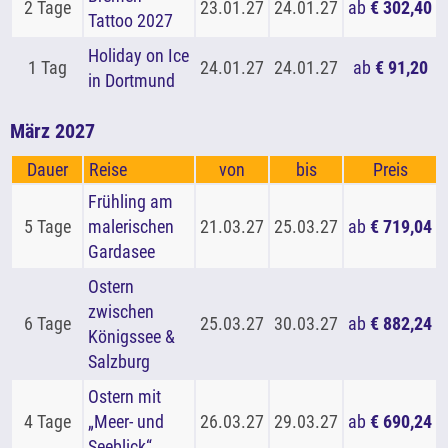
2 Tage
23.01.27
24.01.27
ab
€ 302,40
Tattoo 2027
Holiday on Ice
1 Tag
24.01.27
24.01.27
ab
€ 91,20
in Dortmund
März 2027
Dauer
Reise
von
bis
Preis
Frühling am
5 Tage
malerischen
21.03.27
25.03.27
ab
€ 719,04
Gardasee
Ostern
zwischen
6 Tage
25.03.27
30.03.27
ab
€ 882,24
Königssee &
Salzburg
Ostern mit
4 Tage
„Meer- und
26.03.27
29.03.27
ab
€ 690,24
Seeblick“