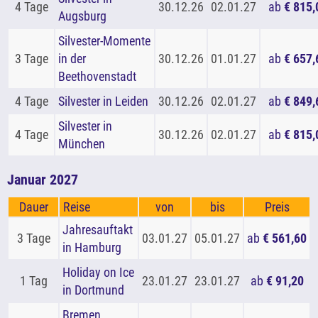
4 Tage
30.12.26
02.01.27
ab
€ 815,
Augsburg
Silvester-Momente
3 Tage
in der
30.12.26
01.01.27
ab
€ 657,
Beethovenstadt
4 Tage
Silvester in Leiden
30.12.26
02.01.27
ab
€ 849,
Silvester in
4 Tage
30.12.26
02.01.27
ab
€ 815,
München
Januar 2027
Dauer
Reise
von
bis
Preis
Jahresauftakt
3 Tage
03.01.27
05.01.27
ab
€ 561,60
in Hamburg
Holiday on Ice
1 Tag
23.01.27
23.01.27
ab
€ 91,20
in Dortmund
Bremen