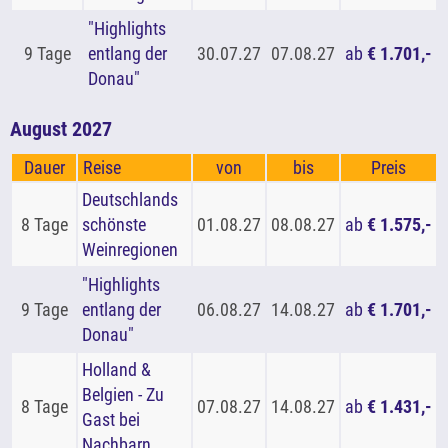
"Highlights
9 Tage
entlang der
30.07.27
07.08.27
ab
€ 1.701,-
Donau"
August 2027
Dauer
Reise
von
bis
Preis
Deutschlands
8 Tage
schönste
01.08.27
08.08.27
ab
€ 1.575,-
Weinregionen
"Highlights
9 Tage
entlang der
06.08.27
14.08.27
ab
€ 1.701,-
Donau"
Holland &
Belgien - Zu
8 Tage
07.08.27
14.08.27
ab
€ 1.431,-
Gast bei
Nachbarn