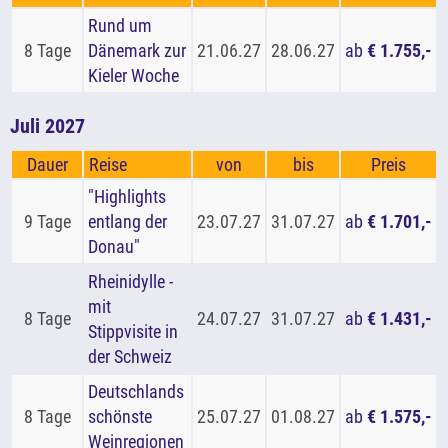
Rund um
8 Tage
Dänemark zur
21.06.27
28.06.27
ab
€ 1.755,-
Kieler Woche
Juli 2027
Dauer
Reise
von
bis
Preis
"Highlights
9 Tage
entlang der
23.07.27
31.07.27
ab
€ 1.701,-
Donau"
Rheinidylle -
mit
8 Tage
24.07.27
31.07.27
ab
€ 1.431,-
Stippvisite in
der Schweiz
Deutschlands
8 Tage
schönste
25.07.27
01.08.27
ab
€ 1.575,-
Weinregionen