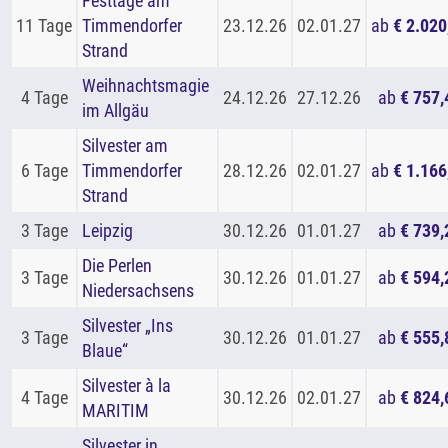
Festtage am
11 Tage
Timmendorfer
23.12.26
02.01.27
ab
€ 2.020
Strand
Weihnachtsmagie
4 Tage
24.12.26
27.12.26
ab
€ 757,
im Allgäu
Silvester am
6 Tage
Timmendorfer
28.12.26
02.01.27
ab
€ 1.166
Strand
3 Tage
Leipzig
30.12.26
01.01.27
ab
€ 739,
Die Perlen
3 Tage
30.12.26
01.01.27
ab
€ 594,
Niedersachsens
Silvester „Ins
3 Tage
30.12.26
01.01.27
ab
€ 555,
Blaue“
Silvester à la
4 Tage
30.12.26
02.01.27
ab
€ 824,
MARITIM
Silvester in