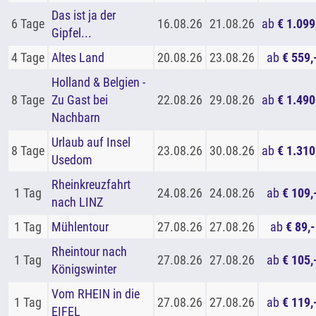
Das ist ja der
6 Tage
16.08.26
21.08.26
ab
€ 1.099
Gipfel...
4 Tage
Altes Land
20.08.26
23.08.26
ab
€ 559,
Holland & Belgien -
8 Tage
Zu Gast bei
22.08.26
29.08.26
ab
€ 1.490
Nachbarn
Urlaub auf Insel
8 Tage
23.08.26
30.08.26
ab
€ 1.310
Usedom
Rheinkreuzfahrt
1 Tag
24.08.26
24.08.26
ab
€ 109,
nach LINZ
1 Tag
Mühlentour
27.08.26
27.08.26
ab
€ 89,-
Rheintour nach
1 Tag
27.08.26
27.08.26
ab
€ 105,
Königswinter
Vom RHEIN in die
1 Tag
27.08.26
27.08.26
ab
€ 119,
EIFEL