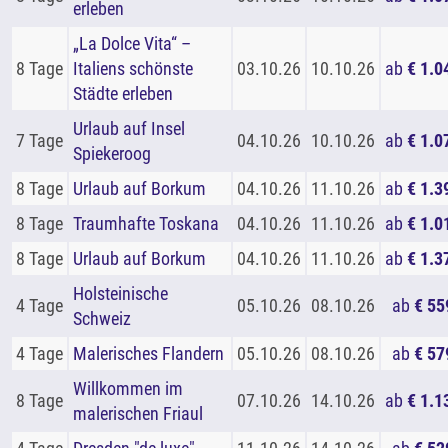
erleben
„La Dolce Vita“ –
8 Tage
Italiens schönste
03.10.26
10.10.26
ab
€ 1.0
Städte erleben
Urlaub auf Insel
7 Tage
04.10.26
10.10.26
ab
€ 1.0
Spiekeroog
8 Tage
Urlaub auf Borkum
04.10.26
11.10.26
ab
€ 1.3
8 Tage
Traumhafte Toskana
04.10.26
11.10.26
ab
€ 1.0
8 Tage
Urlaub auf Borkum
04.10.26
11.10.26
ab
€ 1.3
Holsteinische
4 Tage
05.10.26
08.10.26
ab
€ 55
Schweiz
4 Tage
Malerisches Flandern
05.10.26
08.10.26
ab
€ 57
Willkommen im
8 Tage
07.10.26
14.10.26
ab
€ 1.1
malerischen Friaul