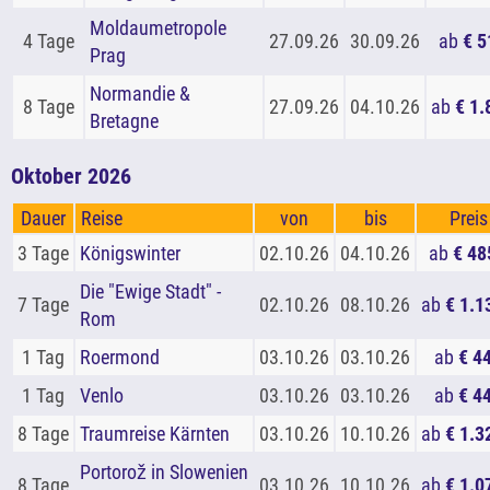
Moldaumetropole
4 Tage
27.09.26
30.09.26
ab
€ 5
Prag
Normandie &
8 Tage
27.09.26
04.10.26
ab
€ 1.
Bretagne
Oktober 2026
Dauer
Reise
von
bis
Preis
3 Tage
Königswinter
02.10.26
04.10.26
ab
€ 48
Die "Ewige Stadt" -
7 Tage
02.10.26
08.10.26
ab
€ 1.1
Rom
1 Tag
Roermond
03.10.26
03.10.26
ab
€ 44
1 Tag
Venlo
03.10.26
03.10.26
ab
€ 44
8 Tage
Traumreise Kärnten
03.10.26
10.10.26
ab
€ 1.3
Portorož in Slowenien
8 Tage
03.10.26
10.10.26
ab
€ 1.0