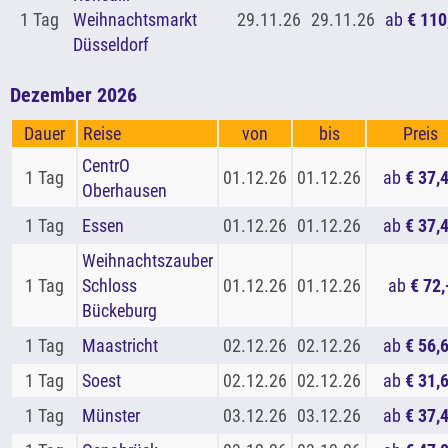
1 Tag
Weihnachtsmarkt
29.11.26
29.11.26
ab
€ 110
Düsseldorf
Dezember 2026
Dauer
Reise
von
bis
Preis
CentrO
1 Tag
01.12.26
01.12.26
ab
€ 37,
Oberhausen
1 Tag
Essen
01.12.26
01.12.26
ab
€ 37,
Weihnachtszauber
1 Tag
Schloss
01.12.26
01.12.26
ab
€ 72,
Bückeburg
1 Tag
Maastricht
02.12.26
02.12.26
ab
€ 56,
1 Tag
Soest
02.12.26
02.12.26
ab
€ 31,
1 Tag
Münster
03.12.26
03.12.26
ab
€ 37,