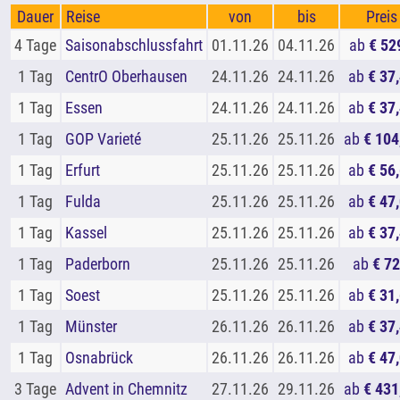
Dauer
Reise
von
bis
Preis
4 Tage
Saisonabschlussfahrt
01.11.26
04.11.26
ab
€ 52
1 Tag
CentrO Oberhausen
24.11.26
24.11.26
ab
€ 37
1 Tag
Essen
24.11.26
24.11.26
ab
€ 37
1 Tag
GOP Varieté
25.11.26
25.11.26
ab
€ 104
1 Tag
Erfurt
25.11.26
25.11.26
ab
€ 56
1 Tag
Fulda
25.11.26
25.11.26
ab
€ 47
1 Tag
Kassel
25.11.26
25.11.26
ab
€ 37
1 Tag
Paderborn
25.11.26
25.11.26
ab
€ 72
1 Tag
Soest
25.11.26
25.11.26
ab
€ 31
1 Tag
Münster
26.11.26
26.11.26
ab
€ 37
1 Tag
Osnabrück
26.11.26
26.11.26
ab
€ 47
3 Tage
Advent in Chemnitz
27.11.26
29.11.26
ab
€ 431