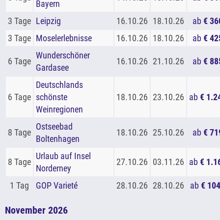
Bayern
3 Tage
Leipzig
16.10.26
18.10.26
ab
€ 36
3 Tage
Moselerlebnisse
16.10.26
18.10.26
ab
€ 42
Wunderschöner
6 Tage
16.10.26
21.10.26
ab
€ 88
Gardasee
Deutschlands
6 Tage
schönste
18.10.26
23.10.26
ab
€ 1.2
Weinregionen
Ostseebad
8 Tage
18.10.26
25.10.26
ab
€ 71
Boltenhagen
Urlaub auf Insel
8 Tage
27.10.26
03.11.26
ab
€ 1.1
Norderney
1 Tag
GOP Varieté
28.10.26
28.10.26
ab
€ 104
November 2026