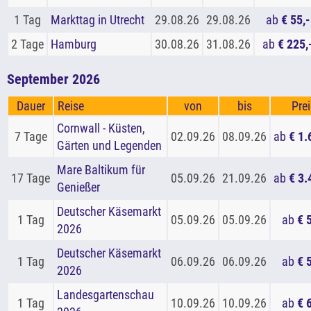
1 Tag
Markttag in Utrecht
29.08.26
29.08.26
ab
€ 55,-
2 Tage
Hamburg
30.08.26
31.08.26
ab
€ 225,
September 2026
Dauer
Reise
von
bis
Prei
Cornwall - Küsten,
7 Tage
02.09.26
08.09.26
ab
€ 1.
Gärten und Legenden
Mare Baltikum für
17 Tage
05.09.26
21.09.26
ab
€ 3.
Genießer
Deutscher Käsemarkt
1 Tag
05.09.26
05.09.26
ab
€ 
2026
Deutscher Käsemarkt
1 Tag
06.09.26
06.09.26
ab
€ 
2026
Landesgartenschau
1 Tag
10.09.26
10.09.26
ab
€ 