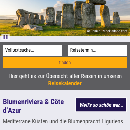
Informationen
Agentur-Login
© Sina Ettmer-stock.adobe.com
Kataloge
© Aufwind-Luftbilder - stock.adobe.com
© Donald - stock.adobe.com
Pause
© xbrchx - stock.adobe.com
Hier geht es zur Übersicht aller Reisen in unseren
Reisekalender
Blumenriviera & Côte
Weil's so schön war...
d‘Azur
Mediterrane Küsten und die Blumenpracht Liguriens