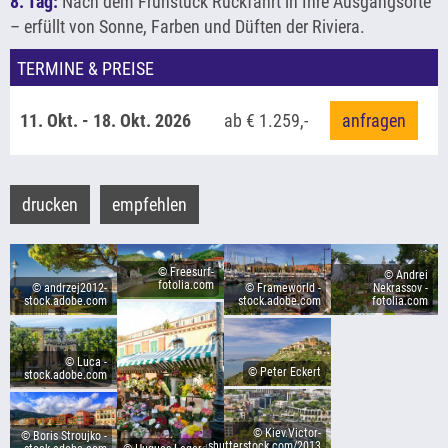
8. Tag:
Nach dem Frühstück Rückfahrt in Ihre Ausgangsorte
– erfüllt von Sonne, Farben und Düften der Riviera.
TERMINE & PREISE
11. Okt. - 18. Okt. 2026
ab € 1.259,-
anfragen
drucken
empfehlen
© Freesurf-
© Andrei
fotolia.com
Nekrassov -
© andrzej2012-
© Frameworld -
fotolia.com
stock.adobe.com
stock.adobe.com
© Luca -
© Peter Eckert
stock.adobe.com
© Kiev.Victor-
© Boris Stroujko -
shutterstock.com/2013