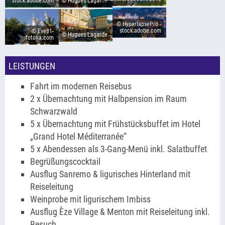
stock.adobe.com
© Hugues Lagarde
© HyperlapsePro -
stock.adobe.com
© Eve81-
© Hugues Lagarde
fotolia.com
LEISTUNGEN
Fahrt im modernen Reisebus
2 x Übernachtung mit Halbpension im Raum
Schwarzwald
5 x Übernachtung mit Frühstücksbuffet im Hotel
„Grand Hotel Méditerranée“
5 x Abendessen als 3-Gang-Menü inkl. Salatbuffet
Begrüßungscocktail
Ausflug Sanremo & ligurisches Hinterland mit
Reiseleitung
Weinprobe mit ligurischem Imbiss
Ausflug Èze Village & Menton mit Reiseleitung inkl.
Besuch