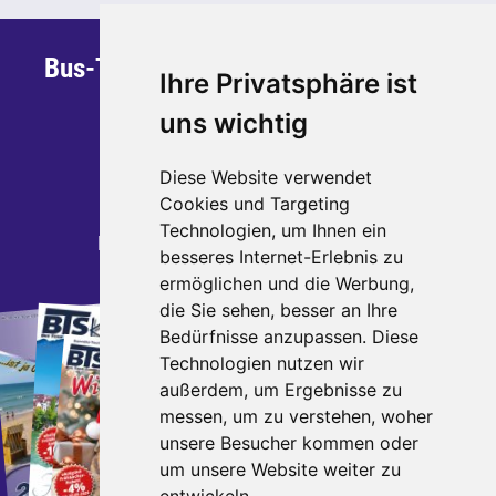
Bus-Team Sauerland GmbH & Co. KG
Ihre Privatsphäre ist
Steinstraße 30
uns wichtig
59872 Meschede
Telefon: 0291 - 95 270 700
Diese Website verwendet
Cookies und Targeting
Telefax: 0291 - 95 270 799
Technologien, um Ihnen ein
E-Mail:
kontakt
busteamsauerland.de
besseres Internet-Erlebnis zu
ermöglichen und die Werbung,
die Sie sehen, besser an Ihre
Katalogbestellung
Bedürfnisse anzupassen. Diese
Bestellen Sie jetzt unsere
Technologien nutzen wir
außerdem, um Ergebnisse zu
aktuellen Kataloge.
messen, um zu verstehen, woher
unsere Besucher kommen oder
direkt zur Bestellung
um unsere Website weiter zu