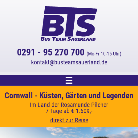
0291 - 95 270 700
(Mo-Fr 10-16 Uhr)
kontakt
busteamsauerland.de
Start
Cornwall - Küsten, Gärten und Legenden
Urlaub auf Insel Wangerooge
Inselhüpfen in Kroatien
3 % Online-Rabatt!
Mediterrane Inselvielfalt zwischen Krk, Cres und
Trauminsel in der südlichen Nordsee
Im Land der Rosamunde Pilcher
Auf alle Katalogreisen.
Reiseangebot
7 Tage ab € 1.609,-
8 Tage ab € 1.385,-
Lošinj
(Rabatt wird automatisch abgezogen.)
10 Tage ab € 1.339,-
direkt zur Reise
direkt zur Reise
Kreuzfahrten
direkt zur Reise