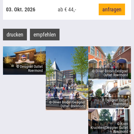
03. Okt. 2026
ab € 44,-
anfragen
drucken
empfehlen
© Designer Outlet
Roermond
© Oliver Blobel/Designer
Outlet Roermond
© Designer Outlet
© Oliver Blobel/Designer
Roermond
Outlet Roermond
© Koen
Kruchten/Designer Outlet
Roermond