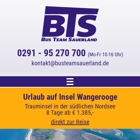
0291 - 95 270 700
(Mo-Fr 10-16 Uhr)
kontakt
busteamsauerland.de
Start
Cornwall - Küsten, Gärten und Legenden
Urlaub auf Insel Wangerooge
Inselhüpfen in Kroatien
3 % Online-Rabatt!
Mediterrane Inselvielfalt zwischen Krk, Cres und
Trauminsel in der südlichen Nordsee
Im Land der Rosamunde Pilcher
Auf alle Katalogreisen.
Reiseangebot
8 Tage ab € 1.385,-
7 Tage ab € 1.609,-
Lošinj
(Rabatt wird automatisch abgezogen.)
10 Tage ab € 1.339,-
direkt zur Reise
direkt zur Reise
Kreuzfahrten
direkt zur Reise