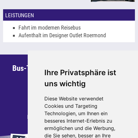
LEISTUNGEN
Fahrt im modernen Reisebus
Aufenthalt im Designer Outlet Roermond
Bus-Team Sauerland GmbH & Co. KG
Ihre Privatsphäre ist
Steinstraße 30
uns wichtig
59872 Meschede
Telefon: 0291 - 95 270 700
Diese Website verwendet
Cookies und Targeting
Telefax: 0291 - 95 270 799
Technologien, um Ihnen ein
E-Mail:
kontakt
busteamsauerland.de
besseres Internet-Erlebnis zu
ermöglichen und die Werbung,
die Sie sehen, besser an Ihre