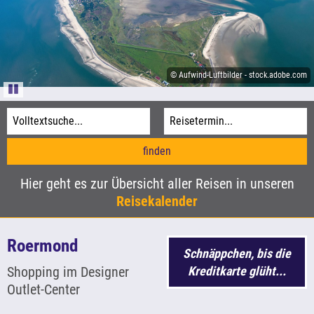
Informationen
Agentur-Login
© Sina Ettmer-stock.adobe.com
Kataloge
© Aufwind-Luftbilder - stock.adobe.com
© Donald - stock.adobe.com
Pause
© xbrchx - stock.adobe.com
Hier geht es zur Übersicht aller Reisen in unseren
Reisekalender
Roermond
Schnäppchen, bis die
Shopping im Designer
Kreditkarte glüht...
Outlet-Center