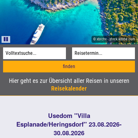
Informationen
Agentur-Login
© Sina Ettmer-stock.adobe.com
Kataloge
© Aufwind-Luftbilder - stock.adobe.com
© Donald - stock.adobe.com
Pause
© xbrchx - stock.adobe.com
Hier geht es zur Übersicht aller Reisen in unseren
Reisekalender