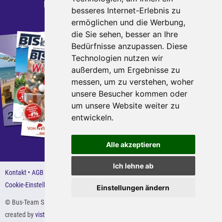
E-Mail:
kontakt
busteamsauerland.de
besseres Internet-Erlebnis zu
ermöglichen und die Werbung,
die Sie sehen, besser an Ihre
Katalogbestellung
Bedürfnisse anzupassen. Diese
Bestellen Sie jetzt unsere
Technologien nutzen wir
außerdem, um Ergebnisse zu
aktuellen Kataloge.
messen, um zu verstehen, woher
unsere Besucher kommen oder
direkt zur Bestellung
um unsere Website weiter zu
entwickeln.
Alle akzeptieren
Ich lehne ab
Kontakt
AGB
Impressum
Barrierefreiheitserklärung
Datenschutz
Cookie-Einstellungen
Einstellungen ändern
© Bus-Team Sauerland 2026
created by
vistabus.de