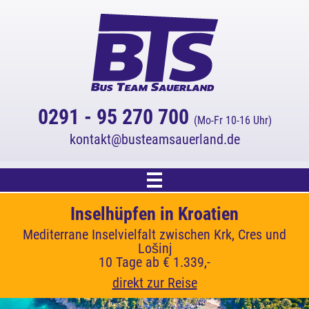
0291 - 95 270 700
(Mo-Fr 10-16 Uhr)
kontakt
busteamsauerland.de
Start
Cornwall - Küsten, Gärten und Legenden
Urlaub auf Insel Wangerooge
Inselhüpfen in Kroatien
3 % Online-Rabatt!
Mediterrane Inselvielfalt zwischen Krk, Cres und
Trauminsel in der südlichen Nordsee
Im Land der Rosamunde Pilcher
Auf alle Katalogreisen.
Reiseangebot
8 Tage ab € 1.385,-
7 Tage ab € 1.609,-
Lošinj
(Rabatt wird automatisch abgezogen.)
10 Tage ab € 1.339,-
direkt zur Reise
direkt zur Reise
Kreuzfahrten
direkt zur Reise