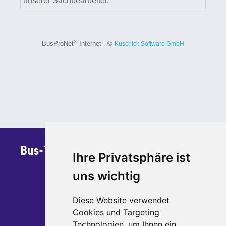
Bus-Team Sauerland GmbH & Co. KG
Ihre Privatsphäre ist
Steinstraße 30
uns wichtig
59872 Meschede
Telefon: 0291 - 95 270 700
Diese Website verwendet
Telefax: 0291 - 95 270 799
Cookies und Targeting
Technologien, um Ihnen ein