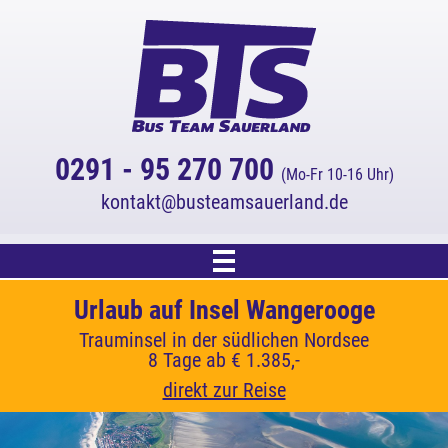
0291 - 95 270 700
(Mo-Fr 10-16 Uhr)
kontakt
busteamsauerland.de
Start
Cornwall - Küsten, Gärten und Legenden
Urlaub auf Insel Wangerooge
Inselhüpfen in Kroatien
3 % Online-Rabatt!
Mediterrane Inselvielfalt zwischen Krk, Cres und
Trauminsel in der südlichen Nordsee
Im Land der Rosamunde Pilcher
Auf alle Katalogreisen.
Reiseangebot
8 Tage ab € 1.385,-
7 Tage ab € 1.609,-
Lošinj
(Rabatt wird automatisch abgezogen.)
10 Tage ab € 1.339,-
direkt zur Reise
direkt zur Reise
Kreuzfahrten
direkt zur Reise