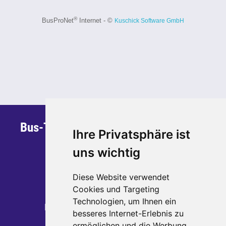
Bus-Team Sauerland GmbH & Co. KG
Ihre Privatsphäre ist
Steinstraße 30
uns wichtig
59872 Meschede
Telefon: 0291 - 95 270 700
Diese Website verwendet
Telefax: 0291 - 95 270 799
Cookies und Targeting
Technologien, um Ihnen ein
E-Mail:
kontakt
busteamsauerland.de
besseres Internet-Erlebnis zu
ermöglichen und die Werbung,