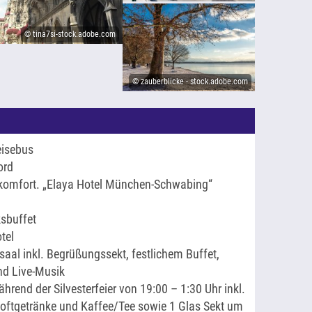
© tina7si-stock.adobe.com
© zauberblicke - stock.adobe.com
eisebus
ord
komfort. „Elaya Hotel München-Schwabing“
ksbuffet
tel
lsaal inkl. Begrüßungssekt, festlichem Buffet,
nd Live-Musik
rend der Silvesterfeier von 19:00 – 1:30 Uhr inkl.
Softgetränke und Kaffee/Tee sowie 1 Glas Sekt um