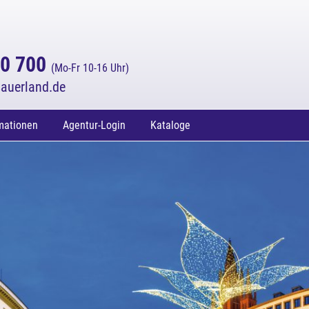
70 700
(Mo-Fr 10-16 Uhr)
auerland.de
mationen
Agentur-Login
Kataloge
enden
nd Lošinj