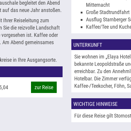
auschale begleitet den Abend
Mitternacht
kt auf das neue Jahr anstoßen.
Große Stadtrundfahr
Ausflug Starnberger Se
t Ihrer Reiseleitung zum
Kaffee/Tee und Kuche
n Sie die reizvolle Landschaft
 vorgesehen ist. Kaffee oder
ab. Am Abend gemeinsames
UNTERKUNFT
Sie wohnen im „Elaya Hote
reise in Ihre Ausgangsorte.
bekannte Leopoldstraße und
erreichbar. Zu den Annehm
Hotelbar. Die Zimmer verfü
Kaffee-/Teekocher, Föhn, 
5,04
zur Reise
WICHTIGE HINWEISE
Für diese Reise gilt Stornos