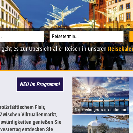
 geht es zur Übersicht aller Reisen in unseren
Reisekale
NEU im Programm!
oßstädtischem Flair,
© wernerimages - stock.adobe.com
 Zwischen Viktualienmarkt,
nswürdigkeiten genießen Sie
lvestertag entdecken Sie