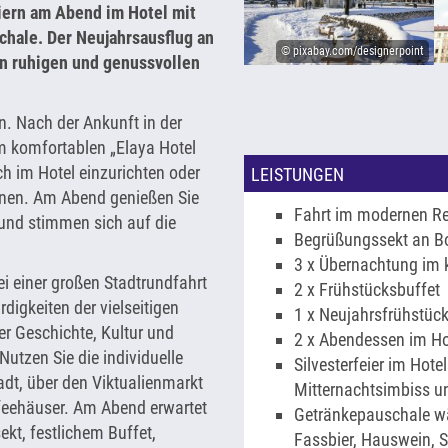
iern am Abend im Hotel mit
chale. Der Neujahrsausflug an
© pixabay.com/designerpoint
en ruhigen und genussvollen
 Nach der Ankunft in der
m komfortablen „Elaya Hotel
h im Hotel einzurichten oder
LEISTUNGEN
nnen. Am Abend genießen Sie
Fahrt im modernen R
und stimmen sich auf die
Begrüßungssekt an B
3 x Übernachtung im 
 einer großen Stadtrundfahrt
2 x Frühstücksbuffet
digkeiten der vielseitigen
1 x Neujahrsfrühstüc
r Geschichte, Kultur und
2 x Abendessen im Ho
Nutzen Sie die individuelle
Silvesterfeier im Hote
dt, über den Viktualienmarkt
Mitternachtsimbiss u
affeehäuser. Am Abend erwartet
Getränkepauschale wäh
ekt, festlichem Buffet,
Fassbier, Hauswein, 