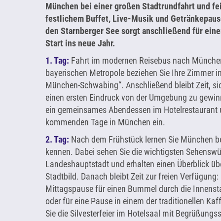
München bei einer großen Stadtrundfahrt und fe
festlichem Buffet, Live-Musik und Getränkepaus
den Starnberger See sorgt anschließend für ein
Start ins neue Jahr.
1. Tag:
Fahrt im modernen Reisebus nach München.
bayerischen Metropole beziehen Sie Ihre Zimmer i
München-Schwabing“. Anschließend bleibt Zeit, sic
einen ersten Eindruck von der Umgebung zu gewi
ein gemeinsames Abendessen im Hotelrestaurant 
kommenden Tage in München ein.
2. Tag:
Nach dem Frühstück lernen Sie München bei
kennen. Dabei sehen Sie die wichtigsten Sehenswür
Landeshauptstadt und erhalten einen Überblick übe
Stadtbild. Danach bleibt Zeit zur freien Verfügung: 
Mittagspause für einen Bummel durch die Innensta
oder für eine Pause in einem der traditionellen K
Sie die Silvesterfeier im Hotelsaal mit Begrüßungss