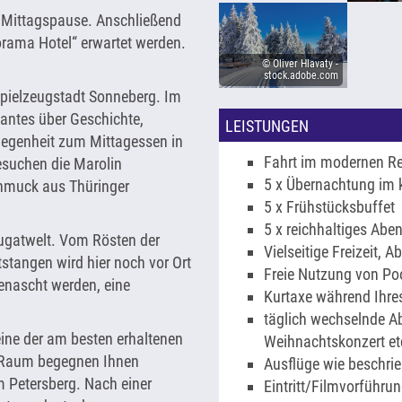
 Mittagspause. Anschließend
rama Hotel“ erwartet werden.
© Oliver Hlavaty -
stock.adobe.com
 Spielzeugstadt Sonneberg. Im
antes über Geschichte,
LEISTUNGEN
elegenheit zum Mittagessen in
Fahrt im modernen R
besuchen die Marolin
5 x Übernachtung im
hmuck aus Thüringer
5 x Frühstücksbuffet
5 x reichhaltiges Abe
ugatwelt. Vom Rösten der
Vielseitige Freizeit,
stangen wird hier noch vor Ort
Freie Nutzung von Poo
genascht werden, eine
Kurtaxe während Ihre
täglich wechselnde 
 eine der am besten erhaltenen
Weihnachtskonzert et
m Raum begegnen Ihnen
Ausflüge wie beschrie
m Petersberg. Nach einer
Eintritt/Filmvorführu