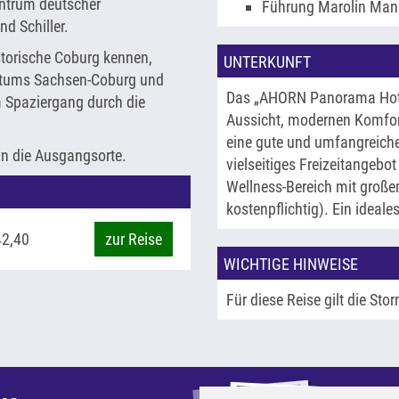
ntrum deutscher
Führung Marolin Man
nd Schiller.
storische Coburg kennen,
UNTERKUNFT
gtums Sachsen-Coburg und
Das „AHORN Panorama Hotel
m Spaziergang durch die
Aussicht, modernen Komfort
eine gute und umfangreiche
in die Ausgangsorte.
vielseitiges Freizeitangeb
Wellness-Bereich mit groß
kostenpflichtig). Ein ideal
42,40
zur Reise
WICHTIGE HINWEISE
Für diese Reise gilt die Stor