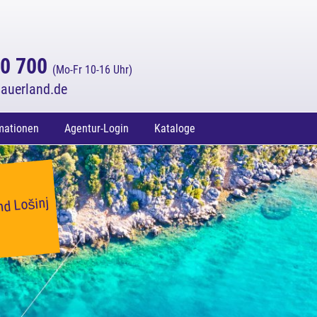
70 700
(Mo-Fr 10-16 Uhr)
auerland.de
mationen
Agentur-Login
Kataloge
enden
nd Lošinj