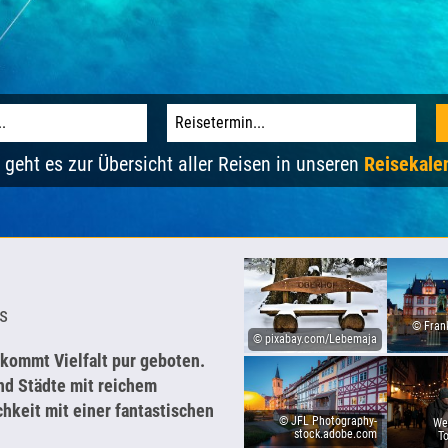
 geht es zur Übersicht aller Reisen in unseren
Reisekale
s
© Fran
© pixabay.com/Lebemaja
ekommt Vielfalt pur geboten.
nd Städte mit reichem
hkeit mit einer fantastischen
© JFL Photography-
We
stock.adobe.com
T