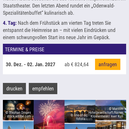
Staatstheater. Den letzten Abend rundet ein „Odenwald-
Spezialitätenbuffet“ kulinarisch ab.
4. Tag:
Nach dem Frühstück am vierten Tag treten Sie
entspannt die Heimreise an – mit vielen Eindrücken und
einem schwungvollen Start ins neue Jahr im Gepäck.
TERMINE & PREISE
30. Dez. - 02. Jan. 2027
ab € 824,64
anfragen
drucken
empfehlen
© Maritim
© Stephan Dinges
Hotelgesellschaft/Rainer
© line-of-sight -
- stock.adobe.com
Klostermeier/ Axel Kull
fotolia.com