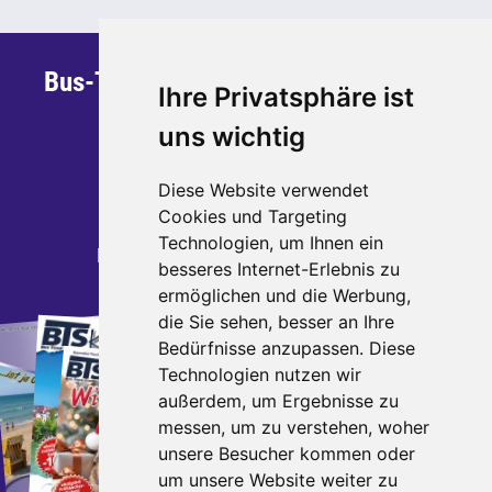
Bus-Team Sauerland GmbH & Co. KG
Ihre Privatsphäre ist
Steinstraße 30
uns wichtig
59872 Meschede
Telefon: 0291 - 95 270 700
Diese Website verwendet
Telefax: 0291 - 95 270 799
Cookies und Targeting
Technologien, um Ihnen ein
E-Mail:
kontakt
busteamsauerland.de
besseres Internet-Erlebnis zu
ermöglichen und die Werbung,
die Sie sehen, besser an Ihre
Katalogbestellung
Bedürfnisse anzupassen. Diese
Bestellen Sie jetzt unsere
Technologien nutzen wir
aktuellen Kataloge.
außerdem, um Ergebnisse zu
messen, um zu verstehen, woher
direkt zur Bestellung
unsere Besucher kommen oder
um unsere Website weiter zu