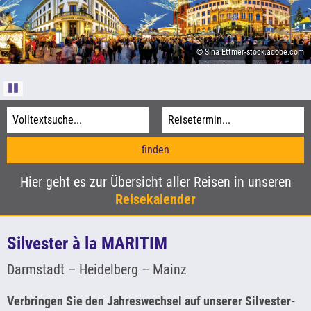
Informationen
Agentur-Login
© Sina Ettmer-stock.adobe.com
Kataloge
© Aufwind-Luftbilder - stock.adobe.com
© Donald - stock.adobe.com
Pause
© xbrchx - stock.adobe.com
Hier geht es zur Übersicht aller Reisen in unseren
Reisekalender
Silvester à la MARITIM
Darmstadt – Heidelberg – Mainz
Verbringen Sie den Jahreswechsel auf unserer Silvester-