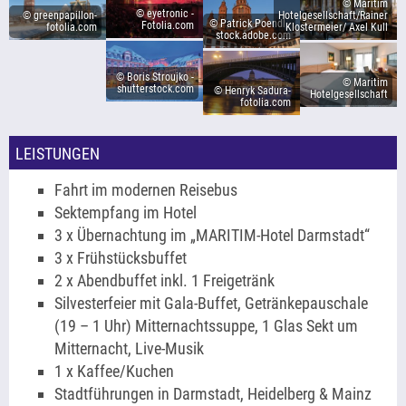
© Maritim
© eyetronic -
© greenpapillon-
Hotelgesellschaft/Rainer
© Patrick Poendl -
Fotolia.com
fotolia.com
Klostermeier/ Axel Kull
stock.adobe.com
© Boris Stroujko -
© Maritim
shutterstock.com
© Henryk Sadura-
Hotelgesellschaft
fotolia.com
LEISTUNGEN
Fahrt im modernen Reisebus
Sektempfang im Hotel
3 x Übernachtung im „MARITIM-Hotel Darmstadt“
3 x Frühstücksbuffet
2 x Abendbuffet inkl. 1 Freigetränk
Silvesterfeier mit Gala-Buffet, Getränkepauschale
(19 – 1 Uhr) Mitternachtssuppe, 1 Glas Sekt um
Mitternacht, Live-Musik
1 x Kaffee/Kuchen
Stadtführungen in Darmstadt, Heidelberg & Mainz