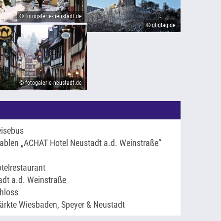
© fotogalerie-neustadt.de
© gliglag.de
© fotogalerie-neustadt.de
eisebus
tablen „ACHAT Hotel Neustadt a.d. Weinstraße“
telrestaurant
dt a.d. Weinstraße
chloss
rkte Wiesbaden, Speyer & Neustadt