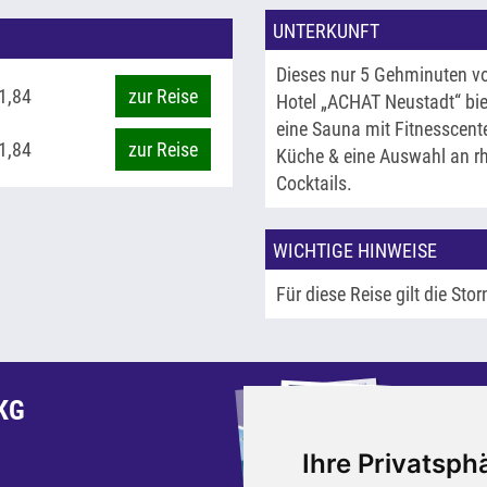
UNTERKUNFT
Dieses nur 5 Gehminuten vo
1,84
zur Reise
Hotel „ACHAT Neustadt“ bi
eine Sauna mit Fitnesscente
1,84
zur Reise
Küche & eine Auswahl an r
Cocktails.
WICHTIGE HINWEISE
Für diese Reise gilt die Stor
K
KG
B
Ihre Privatsphä