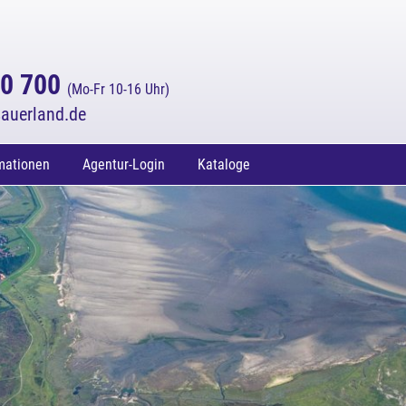
70 700
(Mo-Fr 10-16 Uhr)
auerland.de
mationen
Agentur-Login
Kataloge
enden
nd Lošinj