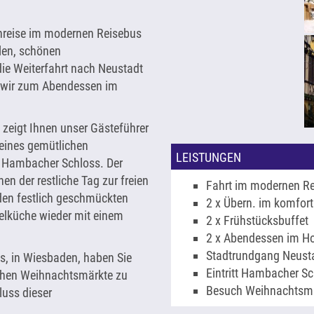
Anreise im modernen Reisebus
len, schönen
ie Weiterfahrt nach Neustadt
 wir zum Abendessen im
 zeigt Ihnen unser Gästeführer
eines gemütlichen
LEISTUNGEN
 Hambacher Schloss. Der
hnen der restliche Tag zur freien
Fahrt im modernen R
 den festlich geschmückten
2 x Übern. im komfor
elküche wieder mit einem
2 x Frühstücksbuffet
2 x Abendessen im Ho
Stadtrundgang Neusta
gs, in Wiesbaden, haben Sie
Eintritt Hambacher S
schen Weihnachtsmärkte zu
Besuch Weihnachtsmä
luss dieser