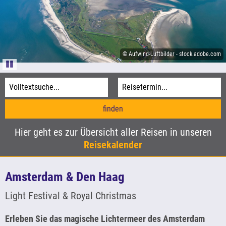
Informationen
Agentur-Login
© Sina Ettmer-stock.adobe.com
Kataloge
© Aufwind-Luftbilder - stock.adobe.com
© Donald - stock.adobe.com
Pause
© xbrchx - stock.adobe.com
Hier geht es zur Übersicht aller Reisen in unseren
Reisekalender
Amsterdam & Den Haag
Light Festival & Royal Christmas
Erleben Sie das magische Lichtermeer des Amsterdam