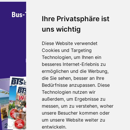
Bus-Team Sauerland GmbH & Co. KG
Ihre Privatsphäre ist
Steinstraße 30
uns wichtig
59872 Meschede
Telefon: 0291 - 95 270 700
Diese Website verwendet
Telefax: 0291 - 95 270 799
Cookies und Targeting
Technologien, um Ihnen ein
E-Mail:
kontakt
busteamsauerland.de
besseres Internet-Erlebnis zu
ermöglichen und die Werbung,
die Sie sehen, besser an Ihre
Katalogbestellung
Bedürfnisse anzupassen. Diese
Bestellen Sie jetzt unsere
Technologien nutzen wir
aktuellen Kataloge.
außerdem, um Ergebnisse zu
messen, um zu verstehen, woher
direkt zur Bestellung
unsere Besucher kommen oder
um unsere Website weiter zu
entwickeln.