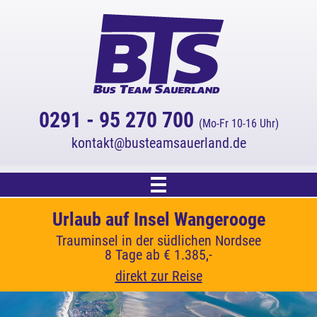
0291 - 95 270 700
(Mo-Fr 10-16 Uhr)
kontakt
busteamsauerland.de
Start
Cornwall - Küsten, Gärten und Legenden
Urlaub auf Insel Wangerooge
Inselhüpfen in Kroatien
3 % Online-Rabatt!
Mediterrane Inselvielfalt zwischen Krk, Cres und
Trauminsel in der südlichen Nordsee
Im Land der Rosamunde Pilcher
Auf alle Katalogreisen.
Reiseangebot
8 Tage ab € 1.385,-
7 Tage ab € 1.609,-
Lošinj
(Rabatt wird automatisch abgezogen.)
10 Tage ab € 1.339,-
direkt zur Reise
direkt zur Reise
Kreuzfahrten
direkt zur Reise