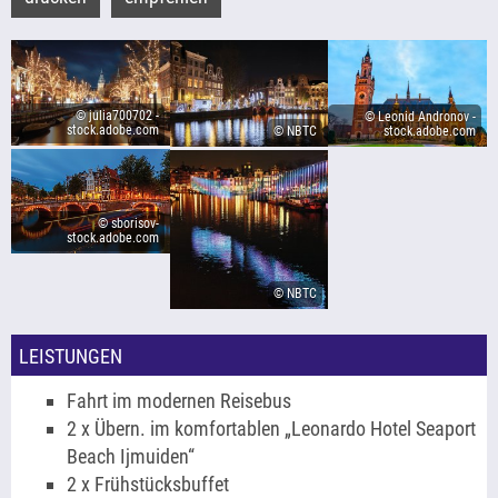
© julia700702 -
© Leonid Andronov -
stock.adobe.com
© NBTC
stock.adobe.com
© sborisov-
stock.adobe.com
© NBTC
LEISTUNGEN
Fahrt im modernen Reisebus
2 x Übern. im komfortablen „Leonardo Hotel Seaport
Beach Ijmuiden“
2 x Frühstücksbuffet