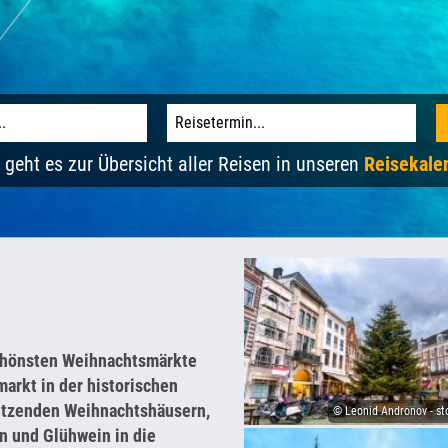
 geht es zur Übersicht aller Reisen in unseren
Reisekale
 schönsten Weihnachtsmärkte
arkt in der historischen
dutzenden Weihnachtshäusern,
© Leonid Andronov - s
n und Glühwein in die