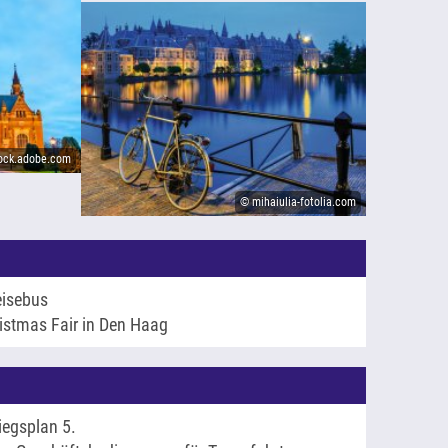
tock.adobe.com
© mihaiulia-fotolia.com
eisebus
istmas Fair in Den Haag
tiegsplan 5.