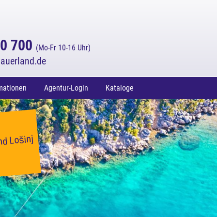
70 700
(Mo-Fr 10-16 Uhr)
auerland.de
mationen
Agentur-Login
Kataloge
enden
nd Lošinj