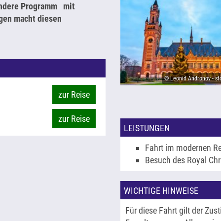
ondere Programm mit
gen macht diesen
© Leonid Andronov - s
zur Reise
zur Reise
LEISTUNGEN
Fahrt im modernen R
Besuch des Royal Chr
WICHTIGE HINWEISE
Für diese Fahrt gilt der Zus