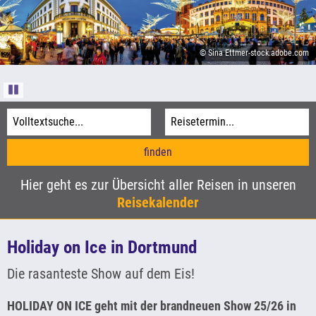
Informationen
Agentur-Login
© Sina Ettmer-stock.adobe.com
Kataloge
© Aufwind-Luftbilder - stock.adobe.com
© Donald - stock.adobe.com
Pause
© xbrchx - stock.adobe.com
Hier geht es zur Übersicht aller Reisen in unseren
Reisekalender
Holiday on Ice in Dortmund
Die rasanteste Show auf dem Eis!
HOLIDAY ON ICE geht mit der brandneuen Show 25/26 in