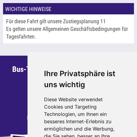
WICHTIGE HINWEISE
Für diese Fahrt gilt unsere Zustiegsplanung 11
Es gelten unsere Allgemeinen Geschäftsbedingungen für
Tagesfahrten.
Bus-Team Sauerland GmbH & Co. KG
Ihre Privatsphäre ist
Steinstraße 30
uns wichtig
59872 Meschede
Telefon: 0291 - 95 270 700
Diese Website verwendet
Telefax: 0291 - 95 270 799
Cookies und Targeting
Technologien, um Ihnen ein
E-Mail:
kontakt
busteamsauerland.de
besseres Internet-Erlebnis zu
ermöglichen und die Werbung,
die Sie sehen, besser an Ihre